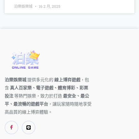
泊樂娛樂城
16 2 月, 2025
泊樂娛樂城
提供多元化的
線上博弈遊戲
，包
含
真人百家樂、電子遊戲、體育博彩、彩票
投注
等熱門娛樂，致力於打造
最安全、最公
平、最流暢的遊戲平台
，讓玩家隨時隨地享受
高品質的線上博弈體驗。