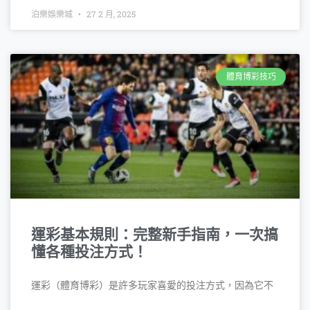
泊樂娛樂城
27 2 月, 2025
體育博彩技巧
運彩基本規則：完整新手指南，一次搞
懂各種投注方式！
運彩（體育博彩）是許多玩家喜愛的投注方式，因為它不