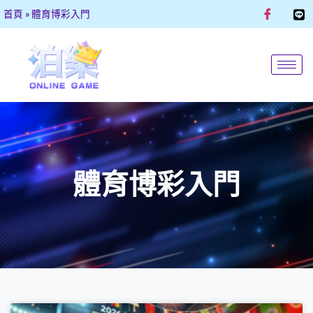
首頁
»
體育博彩入門
體育博彩入門