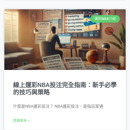
運彩NBA介紹
線上運彩NBA投注完全指南：新手必學
的技巧與策略
什麼是NBA運彩投注？ NBA運彩投注，是指玩家通
閱讀更多 »